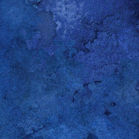
Raspberry Pi über die HDMI-Buchse und einem DVI-Adapter angeschlo
-/auschalten — nicht nur schwärzen. Der Bildschirm soll in den Sta
 Website im Browser an.
er gefunden:
http://the-martins.org/?p=81
rvice -p # wird bei mir nicht benötigt
ice -o
ice -p
Gepostet vor
28th December 2013
von
Gerold Penz
Labels:
Linux
Raspberry Pi