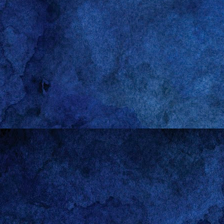
apt-get update
apt-get install --
pipelight-plugin -
pipelight-plugin -
pipelight-plugin -
pipelight-plugin -
lg
Gerold
:-)
Lab