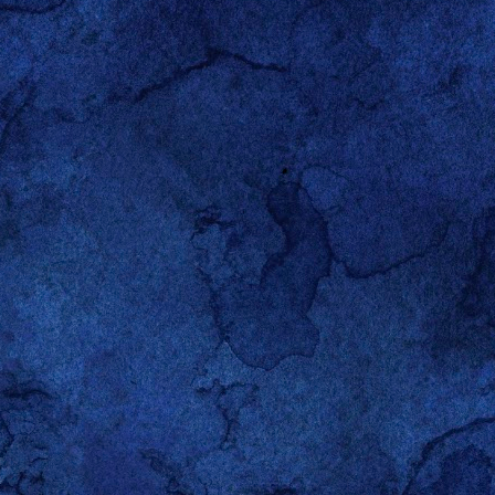
efallen! ;-)
er Schuss Teebaumöl um
g.