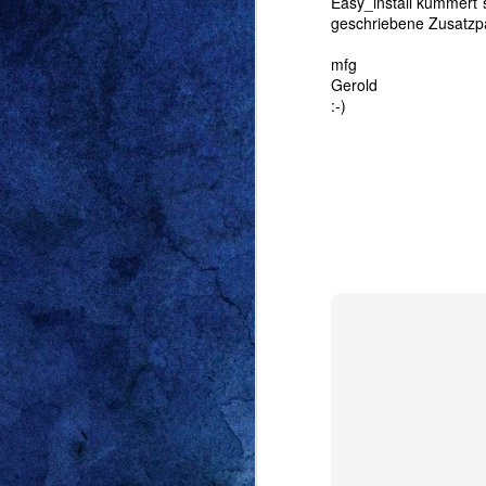
Easy_install kümmert s
geschriebene Zusatzpak
mfg
Gerold
:-)
Activity Time 
FEB
5
Activity 
Mein aktuelles 
bedienbare
Zeiter
hinweg.
ATR
wird e
überall verwenden (
Ich gehe davon a
verwenden kann. De
euch die App präsen