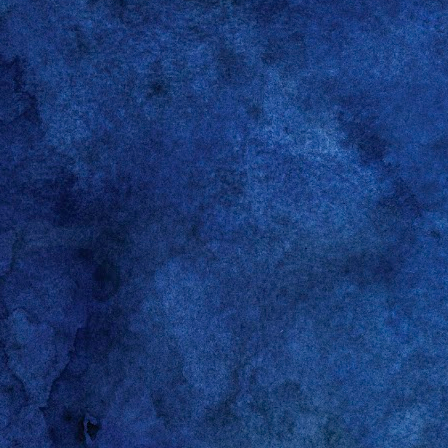
Hallo!
Der Bildschirm ist am 
programmgesteuert ein
Raspberry Pi zeigt eine
Die Lösung habe ich hi
Monitor ausschalten:
# /opt/vc/bin/tvse
/opt/vc/bin/tvserv
Monitor einschalten:
/opt/vc/bin/tvserv
chvt 1
chvt 7
Danke :-)