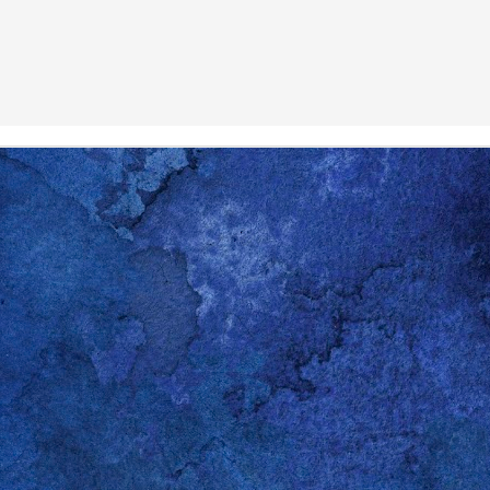
ernetseite
"Activity Time
gibt es bereits und in der
ch über den Verlauf der Entwicklung auf dem Laufenden.
Gepostet vor
5th February 2022
von
Gerold Penz
0
Kommentar hinzufügen
nstant Video im Firefox ansehen mit Ubuntu oder
p kommt von
praxistipps.chip.de
.
) Silverlight für Firefox zu aktivieren:
elight
 ppa:pipelight/stable