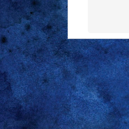
zugehörige Int
Die
Gruppe
halte ich eu
Amazon Prime I
DEC
15
Der ursprüngliche Tip
Hier die Befehle um (auch
sudo su -
apt-get remove pip
apt-add-repository