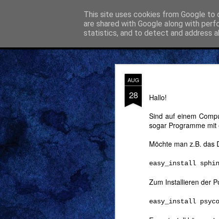
Gerolds Gedankenspeicher
This site uses cookies from Google to d
Technik 
are shared with Google along with perf
statistics, and to detect and address a
Classic
Flipcard
Magazine
Mosaic
Sidebar
Snapshot
Timesl
Mein ko
FEB
AUG
28
28
Hallo!
Activity 
Sind auf einem Compu
sogar Programme mit e
Mein neues Pr
Möchte man z.B. das 
kostenlose
Zeiterf
Linux, usw. läuft.
easy_install sphi
Activity Time Rec
Zum Installieren der P
weitererzählen. :-)
easy_install psyc