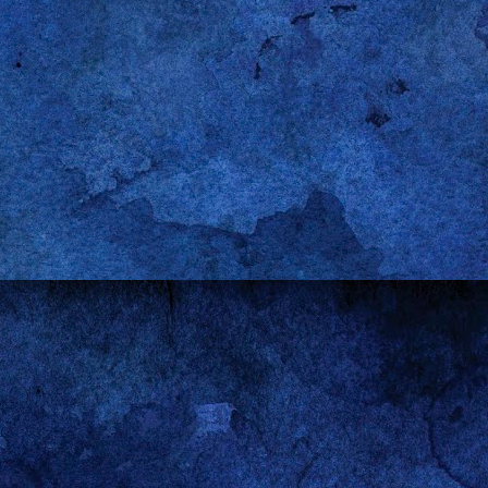
install-recommends pipelight-multi
-update
-enable flash
-enable widevine
-enable silverlight5.1
Gepostet vor
15th December 2014
von
Gerold Penz
els:
Browser
Firefox
Internet
Linux
Linux Mint
Streaming
Ubuntu
V
0
Kommentar hinzufügen