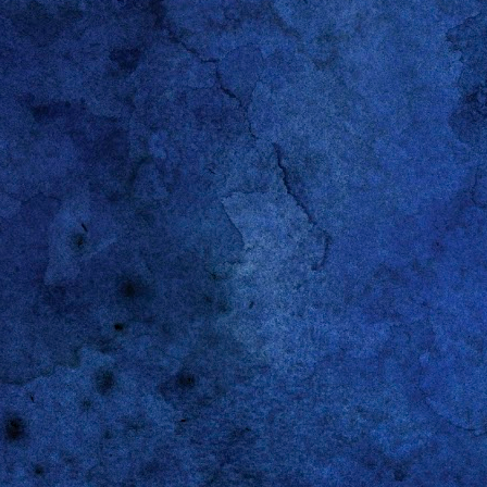
R
DEC
28