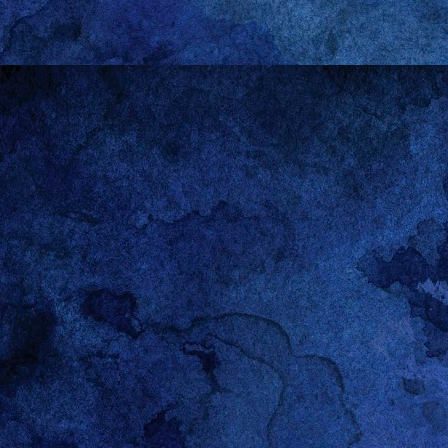
R
DEC
28
Hallo!
Raspberry Pi, wenn es
“schwarz”, wenn man d
immer ein haben möchte
Diese Forenbeiträge h
f=66&t=18200
Rasadmin hat die Lösun
sudo nano /etc/lig