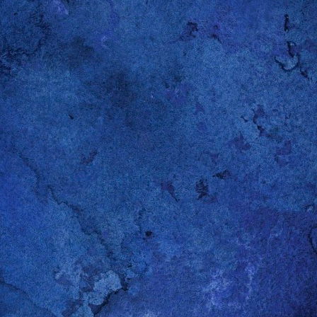
Gepostet vor
12th October 2014
von
Gerold Penz
Labels:
Holzarbeit
0
Kommentar hinzufügen
aspberry Pi - Bildschirm einschalten/ausschalten