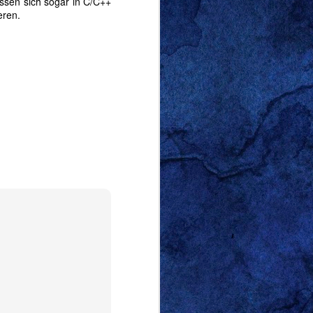
lassen sich sogar in C/C++
eren.
s verfügbar
ht
äte
ezu
022
 mich schon darauf,