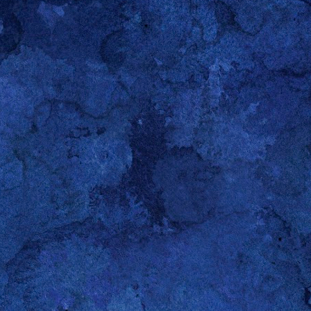
Duschgelkäfig - kleine Holzarbeit
Jetzt ist es genug! Das Duschgel ist mir einmal zu oft herunter g
Etwas Holz und Heißkleber. ;-) Zum Schluß noch ein groß
das Holz gegen die Feuchtigkeit zu schützen. Fertig ist der Käfi
lg Gerold :-)