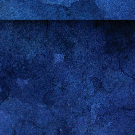
0
Kommentar hinzufügen
aspberry Pi - Schwarzen Bildschirm deaktivieren
 direkt in die grafische Oberfläche bootet, schaltet nach kurzer Z
ie Maus nicht bewegt oder keine Eingabe mit der Tastatur macht. W
, dann muss man das einstellen.
aben mir geholfen, die Lösung zu finden:
http://www.raspberrypi.or
g gepostet:
htdm/lightdm.conf