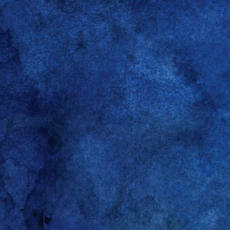
Hallo!
Der Bildschirm ist am 
programmgesteuert ein
Raspberry Pi zeigt eine
Die Lösung habe ich hi
Monitor ausschalten:
# /opt/vc/bin/tvse
/opt/vc/bin/tvserv
Monitor einschalten:
/opt/vc/bin/tvserv
chvt 1
chvt 7
Danke :-)