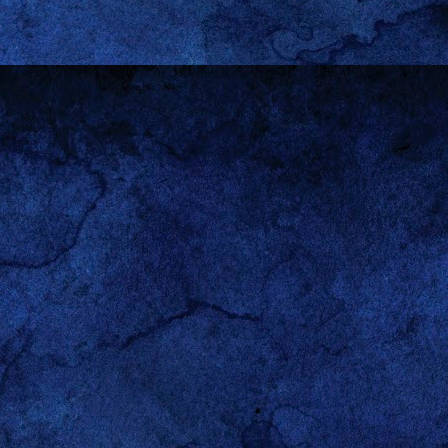
eit den Bildschirm auf
enn man den Bildschirm
g/phpBB3/viewtopic.php?