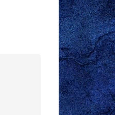
s verfügbar
ht
äte
ezu
022
 mich schon darauf,