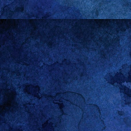
R
DEC
28
Hallo!
Raspberry Pi, wenn es
“schwarz”, wenn man d
immer ein haben möchte
Diese Forenbeiträge h
f=66&t=18200
Rasadmin hat die Lösun
sudo nano /etc/lig