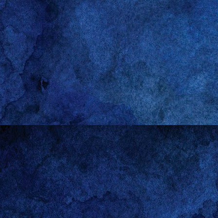
apt-get update
apt-get install --
pipelight-plugin -
pipelight-plugin -
pipelight-plugin -
pipelight-plugin -
lg
Gerold
:-)
Lab