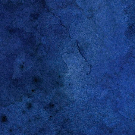
R
DEC
28