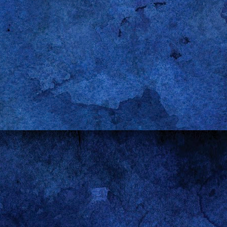
install-recommends pipelight-multi
-update
-enable flash
-enable widevine
-enable silverlight5.1
Gepostet vor
15th December 2014
von
Gerold Penz
els:
Browser
Firefox
Internet
Linux
Linux Mint
Streaming
Ubuntu
V
0
Kommentar hinzufügen