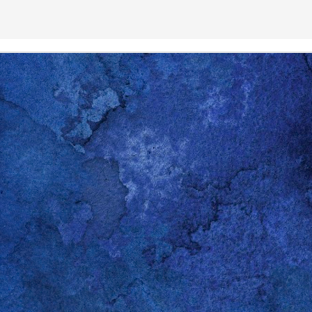
ernetseite
"Activity Time
gibt es bereits und in der
ch über den Verlauf der Entwicklung auf dem Laufenden.
Gepostet vor
5th February 2022
von
Gerold Penz
0
Kommentar hinzufügen
nstant Video im Firefox ansehen mit Ubuntu oder
p kommt von
praxistipps.chip.de
.
) Silverlight für Firefox zu aktivieren:
elight
 ppa:pipelight/stable