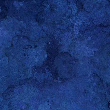
Duschgelkäfig - kleine Holzarbeit
Jetzt ist es genug! Das Duschgel ist mir einmal zu oft herunter g
Etwas Holz und Heißkleber. ;-) Zum Schluß noch ein groß
das Holz gegen die Feuchtigkeit zu schützen. Fertig ist der Käfi
lg Gerold :-)