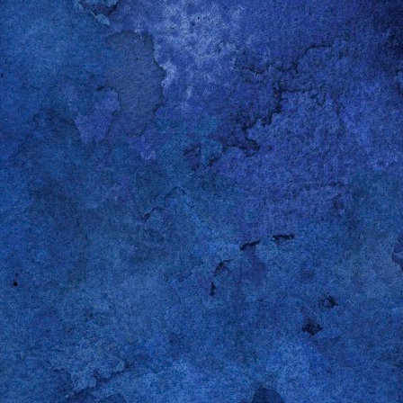
Raspberry Pi über die HDMI-Buchse und einem DVI-Adapter angeschlo
-/auschalten — nicht nur schwärzen. Der Bildschirm soll in den Sta
 Website im Browser an.
er gefunden:
http://the-martins.org/?p=81
rvice -p # wird bei mir nicht benötigt
ice -o
ice -p
Gepostet vor
28th December 2013
von
Gerold Penz
Labels:
Linux
Raspberry Pi