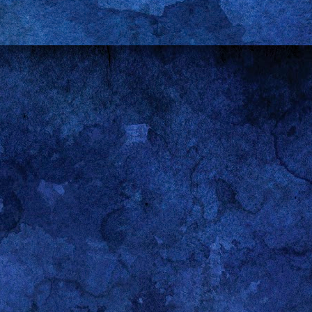
0
Kommentar hinzufügen
aspberry Pi - Schwarzen Bildschirm deaktivieren
 direkt in die grafische Oberfläche bootet, schaltet nach kurzer Z
ie Maus nicht bewegt oder keine Eingabe mit der Tastatur macht. W
, dann muss man das einstellen.
aben mir geholfen, die Lösung zu finden:
http://www.raspberrypi.or
g gepostet:
htdm/lightdm.conf