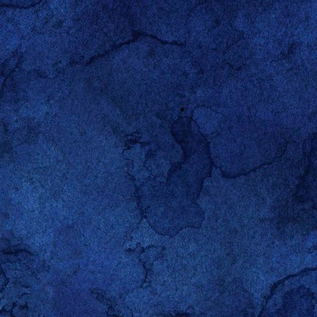
efallen! ;-)
er Schuss Teebaumöl um
g.