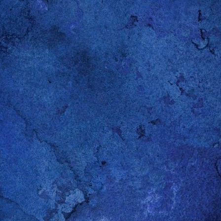
Gepostet vor
12th October 2014
von
Gerold Penz
Labels:
Holzarbeit
0
Kommentar hinzufügen
aspberry Pi - Bildschirm einschalten/ausschalten