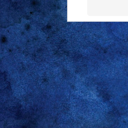
zugehörige Int
Die
Gruppe
halte ich eu
Amazon Prime I
DEC
15
Der ursprüngliche Tip
Hier die Befehle um (auch
sudo su -
apt-get remove pip
apt-add-repository