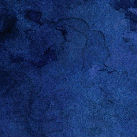
OCT
12