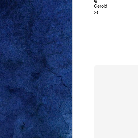
lg
Gerold
:-)
Activity Time 
FEB
5
Activity 
Mein aktuelles 
bedienbare
Zeiter
hinweg.
ATR
wird e
überall verwenden (
Ich gehe davon a
verwenden kann. De
euch die App präsen