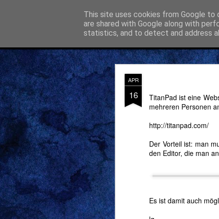
Gerolds Gedankenspeicher
This site uses cookies from Google to d
Technik 
are shared with Google along with perf
statistics, and to detect and address a
Classic
Flipcard
Magazine
Mosaic
Sidebar
Snapshot
Timesl
Mein ko
FEB
APR
28
16
TitanPad ist eine Webs
mehreren Personen an
Activity 
http://titanpad.com/
Mein neues Pr
Der Vorteil ist: man 
kostenlose
Zeiterf
den Editor, die man an
Linux, usw. läuft.
Activity Time Rec
weitererzählen. :-)
Es ist damit auch mögl