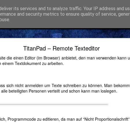
eliver its services and to analyze traffic. Your IP address and u
Python Linux Elektronik
ormance and security metrics to ensure quality of service, gene
buse.
ide
stenloses Zeiterfassungsprogramm ist jetzt verfüg
TitanPad – Remote Texteditor
ite die einen Editor (im Browser) anbietet, den man verwenden kann um
 einem Textdokument zu arbeiten.
Time Recording
ogramm "Activity Time Recording" ist ei
muss sich nicht anmelden um Texte schreiben zu können. Man bekommt
assung
,
die im Browser, auf Smartphones, Windows, App
 alle beteiligten Personen verteilt und schon kann man loslegen.
ording
kann ab jetzt verwendet werden. Bitte testen 
ich, Programmcode zu editieren, da man auf “Nicht Proportionalschrift
Gepostet vor
28th February 2022
von
Gerold Penz