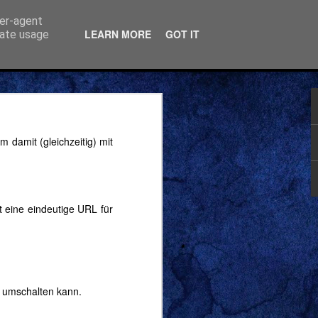
ser-agent
LEARN MORE
GOT IT
rate usage
bar
 damit (gleichzeitig) mit
ne
 eine eindeutige URL für
le,
und
” umschalten kann.